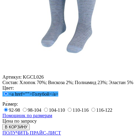
Артикул:
KGCL026
Состав:
Хлопок 70%; Вискоза 2%; Полиамид 23%; Эластан 5%
Цвет:
<a href="">Голубой</a>
Размер:
92-98
98-104
104-110
110-116
116-122
Помощник по размерам
Цена по запросу
В КОРЗИНУ
ПОЛУЧИТЬ ПРАЙС-ЛИСТ