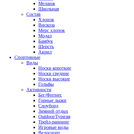
Меланж
Школьная
Состав
Хлопок
Вискоза
Мерс хлопок
Модал
Бамбук
Шерсть
Акрил
Спортивные
Виды
Носки короткие
Носки средние
Носки высокие
Гольфы
Активности
Бег/Фитнес
Горные лыжи
Сноуборд
Зимний отдых
Outdoor/Туризм
Трейл-раннинг
Игровые виды
Велоспорт