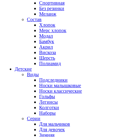
Спортивная
Без резинки
Меланж
Состав
Хлопок
Мерс хлопок
Модал
Бамбук
Акрил
Вискоза
Шерсть
Полиамид
Детские
Виды
Подследники
Носки малышковые
Носки классические
Гольфы
Легинсы
Колготки
Наборы
Серии
Для мальчиков
Для девочек
Зимняя