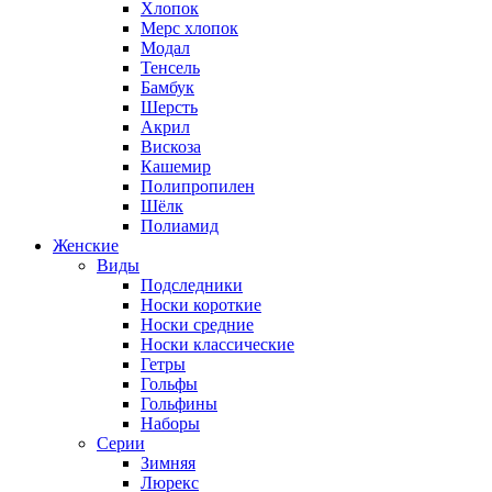
Хлопок
Мерс хлопок
Модал
Тенсель
Бамбук
Шерсть
Акрил
Вискоза
Кашемир
Полипропилен
Шёлк
Полиамид
Женские
Виды
Подследники
Носки короткие
Носки средние
Носки классические
Гетры
Гольфы
Гольфины
Наборы
Серии
Зимняя
Люрекс