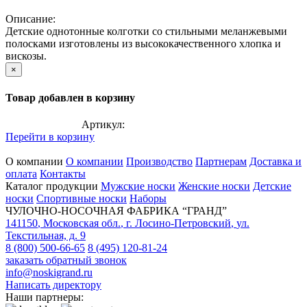
Описание:
Детские однотонные колготки со стильными меланжевыми
полосками изготовлены из высококачественного хлопка и
вискозы.
×
Товар добавлен в корзину
Артикул:
Перейти в корзину
О компании
О компании
Производство
Партнерам
Доставка и
оплата
Контакты
Каталог продукции
Мужские носки
Женские носки
Детские
носки
Спортивные носки
Наборы
ЧУЛОЧНО-НОСОЧНАЯ ФАБРИКА “ГРАНД”
141150
,
Московская обл.
,
г. Лосино-Петровский
,
ул.
Текстильная, д. 9
8 (800) 500-66-65
8 (495) 120-81-24
заказать обратный звонок
info@noskigrand.ru
Написать директору
Наши партнеры: