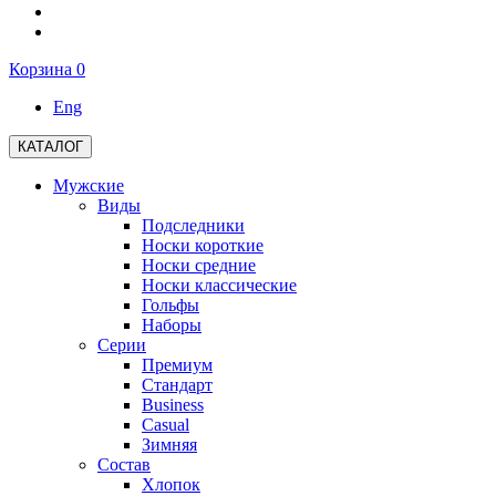
Корзина
0
Eng
КАТАЛОГ
Мужские
Виды
Подследники
Носки короткие
Носки средние
Носки классические
Гольфы
Наборы
Серии
Премиум
Стандарт
Business
Casual
Зимняя
Состав
Хлопок