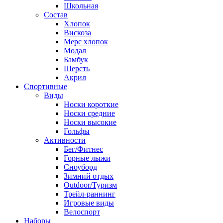
Школьная
Состав
Хлопок
Вискоза
Мерс хлопок
Модал
Бамбук
Шерсть
Акрил
Спортивные
Виды
Носки короткие
Носки средние
Носки высокие
Гольфы
Активности
Бег/Фитнес
Горные лыжи
Сноуборд
Зимний отдых
Outdoor/Туризм
Трейл-раннинг
Игровые виды
Велоспорт
Наборы