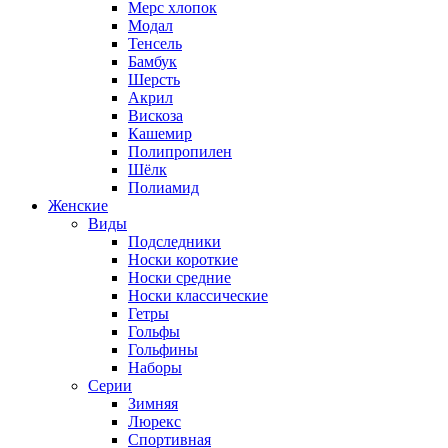
Мерс хлопок
Модал
Тенсель
Бамбук
Шерсть
Акрил
Вискоза
Кашемир
Полипропилен
Шёлк
Полиамид
Женские
Виды
Подследники
Носки короткие
Носки средние
Носки классические
Гетры
Гольфы
Гольфины
Наборы
Серии
Зимняя
Люрекс
Спортивная