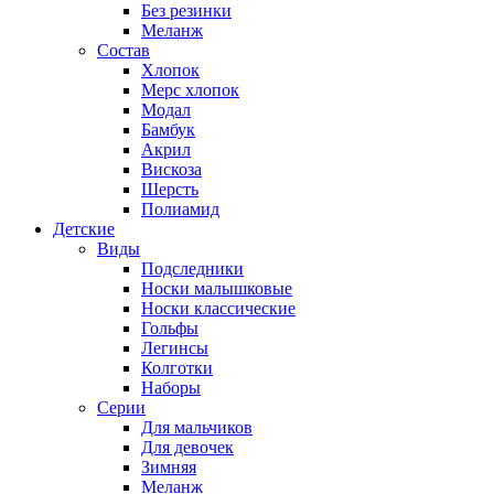
Без резинки
Меланж
Состав
Хлопок
Мерс хлопок
Модал
Бамбук
Акрил
Вискоза
Шерсть
Полиамид
Детские
Виды
Подследники
Носки малышковые
Носки классические
Гольфы
Легинсы
Колготки
Наборы
Серии
Для мальчиков
Для девочек
Зимняя
Меланж