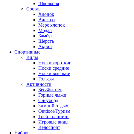
Школьная
Состав
Хлопок
Вискоза
Мерс хлопок
Модал
Бамбук
Шерсть
Акрил
Спортивные
Виды
Носки короткие
Носки средние
Носки высокие
Гольфы
Активности
Бег/Фитнес
Горные лыжи
Сноуборд
Зимний отдых
Outdoor/Туризм
Трейл-раннинг
Игровые виды
Велоспорт
Наборы