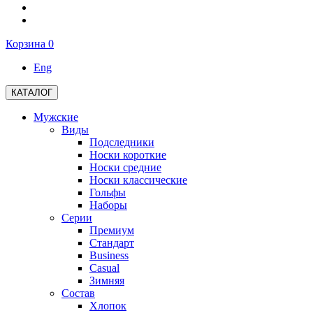
Корзина
0
Eng
КАТАЛОГ
Мужские
Виды
Подследники
Носки короткие
Носки средние
Носки классические
Гольфы
Наборы
Серии
Премиум
Стандарт
Business
Casual
Зимняя
Состав
Хлопок