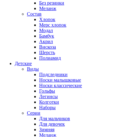
Без резинки
Меланж
Состав
Хлопок
Мерс хлопок
Модал
Бамбук
Акрил
Вискоза
Шерсть
Полиамид
Детские
Виды
Подследники
Носки малышковые
Носки классические
Гольфы
Легинсы
Колготки
Наборы
Серии
Для мальчиков
Для девочек
Зимняя
Меланж