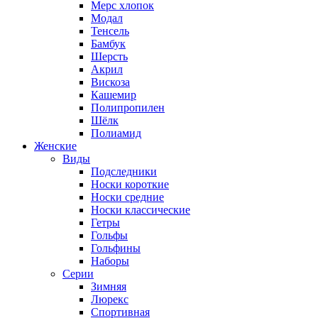
Мерс хлопок
Модал
Тенсель
Бамбук
Шерсть
Акрил
Вискоза
Кашемир
Полипропилен
Шёлк
Полиамид
Женские
Виды
Подследники
Носки короткие
Носки средние
Носки классические
Гетры
Гольфы
Гольфины
Наборы
Серии
Зимняя
Люрекс
Спортивная