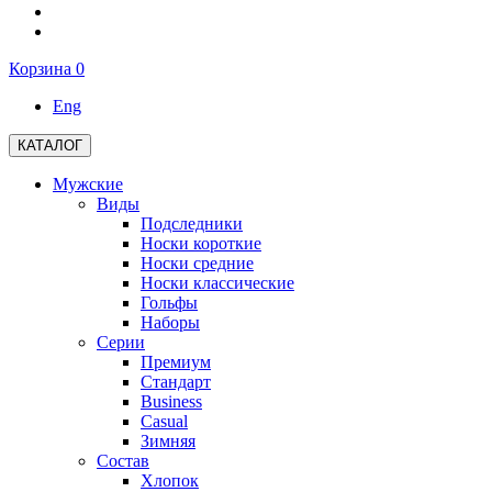
Корзина
0
Eng
КАТАЛОГ
Мужские
Виды
Подследники
Носки короткие
Носки средние
Носки классические
Гольфы
Наборы
Серии
Премиум
Стандарт
Business
Casual
Зимняя
Состав
Хлопок