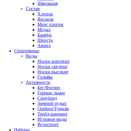
Школьная
Состав
Хлопок
Вискоза
Мерс хлопок
Модал
Бамбук
Шерсть
Акрил
Спортивные
Виды
Носки короткие
Носки средние
Носки высокие
Гольфы
Активности
Бег/Фитнес
Горные лыжи
Сноуборд
Зимний отдых
Outdoor/Туризм
Трейл-раннинг
Игровые виды
Велоспорт
Наборы