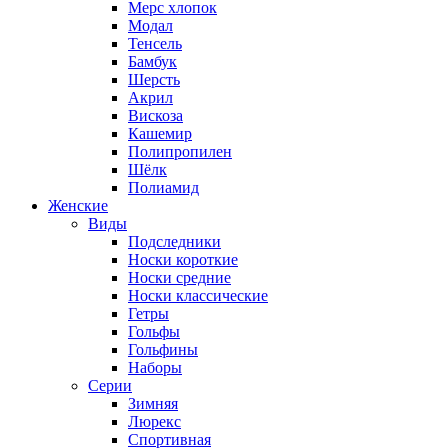
Мерс хлопок
Модал
Тенсель
Бамбук
Шерсть
Акрил
Вискоза
Кашемир
Полипропилен
Шёлк
Полиамид
Женские
Виды
Подследники
Носки короткие
Носки средние
Носки классические
Гетры
Гольфы
Гольфины
Наборы
Серии
Зимняя
Люрекс
Спортивная