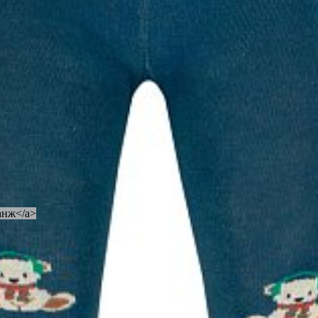
анж</a>