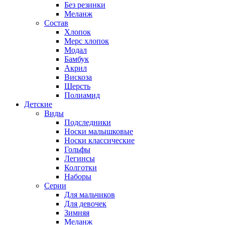
Без резинки
Меланж
Состав
Хлопок
Мерс хлопок
Модал
Бамбук
Акрил
Вискоза
Шерсть
Полиамид
Детские
Виды
Подследники
Носки малышковые
Носки классические
Гольфы
Легинсы
Колготки
Наборы
Серии
Для мальчиков
Для девочек
Зимняя
Меланж