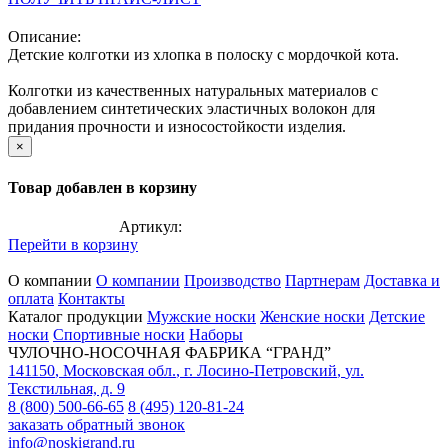
Описание:
Детские колготки из хлопка в полоску с мордочкой кота.
Колготки из качественных натуральных материалов с
добавлением синтетических эластичных волокон для
придания прочности и износостойкости изделия.
×
Товар добавлен в корзину
Артикул:
Перейти в корзину
О компании
О компании
Производство
Партнерам
Доставка и
оплата
Контакты
Каталог продукции
Мужские носки
Женские носки
Детские
носки
Спортивные носки
Наборы
ЧУЛОЧНО-НОСОЧНАЯ ФАБРИКА “ГРАНД”
141150
,
Московская обл.
,
г. Лосино-Петровский
,
ул.
Текстильная, д. 9
8 (800) 500-66-65
8 (495) 120-81-24
заказать обратный звонок
info@noskigrand.ru