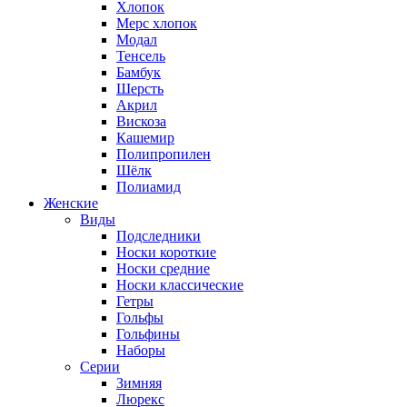
Хлопок
Мерс хлопок
Модал
Тенсель
Бамбук
Шерсть
Акрил
Вискоза
Кашемир
Полипропилен
Шёлк
Полиамид
Женские
Виды
Подследники
Носки короткие
Носки средние
Носки классические
Гетры
Гольфы
Гольфины
Наборы
Серии
Зимняя
Люрекс