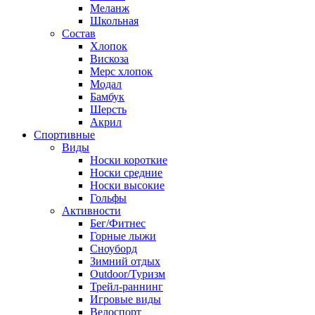
Меланж
Школьная
Состав
Хлопок
Вискоза
Мерс хлопок
Модал
Бамбук
Шерсть
Акрил
Спортивные
Виды
Носки короткие
Носки средние
Носки высокие
Гольфы
Активности
Бег/Фитнес
Горные лыжи
Сноуборд
Зимний отдых
Outdoor/Туризм
Трейл-раннинг
Игровые виды
Велоспорт