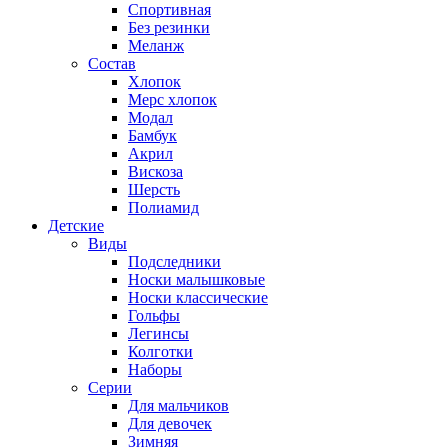
Спортивная
Без резинки
Меланж
Состав
Хлопок
Мерс хлопок
Модал
Бамбук
Акрил
Вискоза
Шерсть
Полиамид
Детские
Виды
Подследники
Носки малышковые
Носки классические
Гольфы
Легинсы
Колготки
Наборы
Серии
Для мальчиков
Для девочек
Зимняя