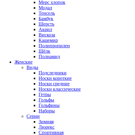
Мерс хлопок
Модал
Тенсель
Бамбук
Шерсть
Акрил
Вискоза
Кашемир
Полипропилен
Шёлк
Полиамид
Женские
Виды
Подследники
Носки короткие
Носки средние
Носки классические
Гетры
Гольфы
Гольфины
Наборы
Серии
Зимняя
Люрекс
Спортивная