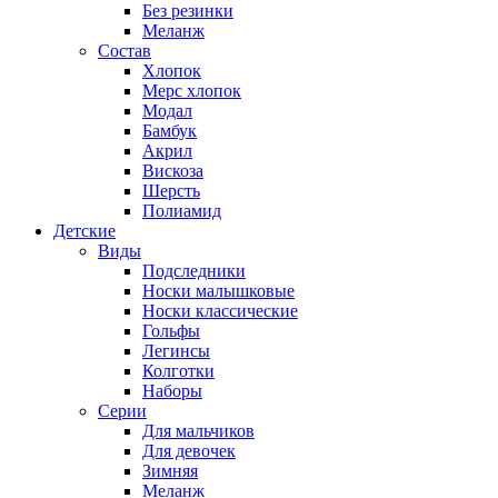
Без резинки
Меланж
Состав
Хлопок
Мерс хлопок
Модал
Бамбук
Акрил
Вискоза
Шерсть
Полиамид
Детские
Виды
Подследники
Носки малышковые
Носки классические
Гольфы
Легинсы
Колготки
Наборы
Серии
Для мальчиков
Для девочек
Зимняя
Меланж