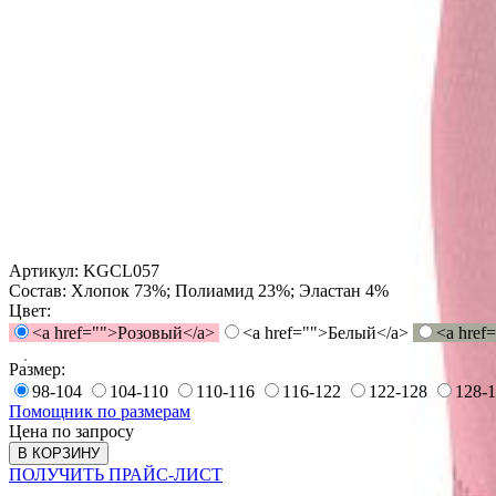
Артикул:
KGCL057
Состав:
Хлопок 73%; Полиамид 23%; Эластан 4%
Цвет:
<a href="">Розовый</a>
<a href="">Белый</a>
<a href
Размер:
98-104
104-110
110-116
116-122
122-128
128-
Помощник по размерам
Цена по запросу
В КОРЗИНУ
ПОЛУЧИТЬ ПРАЙС-ЛИСТ