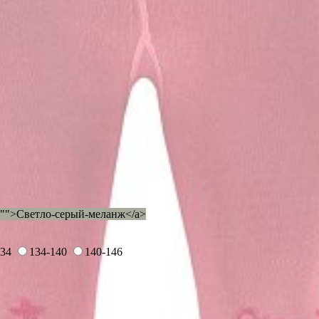
="">Светло-серый-меланж</a>
134
134-140
140-146