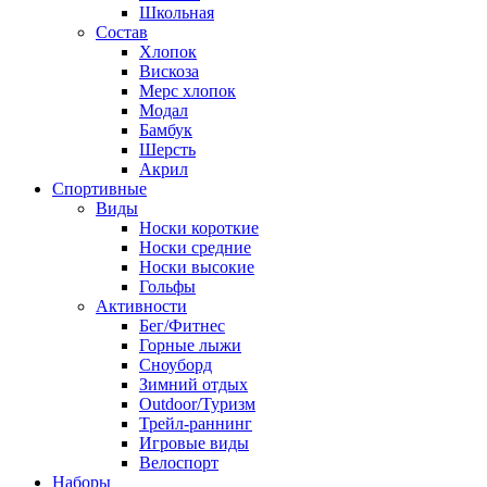
Школьная
Состав
Хлопок
Вискоза
Мерс хлопок
Модал
Бамбук
Шерсть
Акрил
Спортивные
Виды
Носки короткие
Носки средние
Носки высокие
Гольфы
Активности
Бег/Фитнес
Горные лыжи
Сноуборд
Зимний отдых
Outdoor/Туризм
Трейл-раннинг
Игровые виды
Велоспорт
Наборы