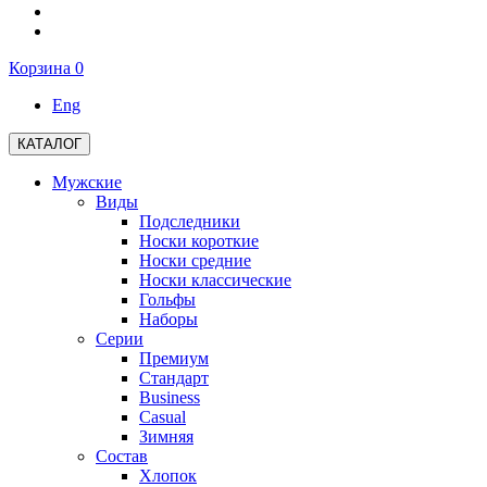
Корзина
0
Eng
КАТАЛОГ
Мужские
Виды
Подследники
Носки короткие
Носки средние
Носки классические
Гольфы
Наборы
Серии
Премиум
Стандарт
Business
Casual
Зимняя
Состав
Хлопок